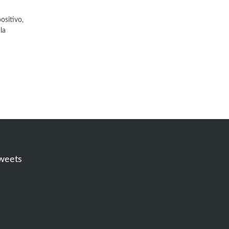
ositivo,
la
weets