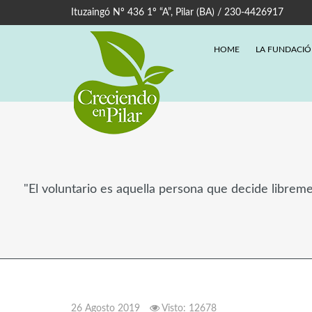
Ituzaingó Nº 436 1º “A”, Pilar (BA) / 230-4426917
HOME
LA FUNDACI
"El voluntario es aquella persona que decide libreme
26 Agosto 2019
Visto: 12678